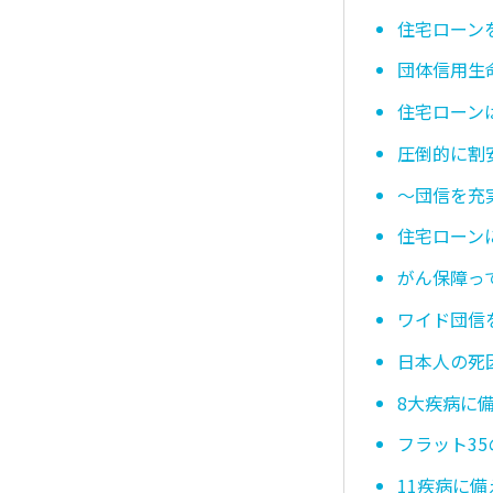
住宅ローン
団体信用生
住宅ローン
圧倒的に割
〜団信を充
住宅ローン
がん保障っ
ワイド団信
日本人の死
8大疾病に
フラット3
11疾病に備