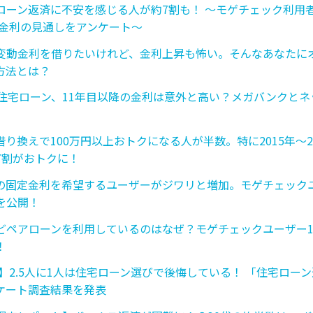
ローン返済に不安を感じる人が約7割も！ 〜モゲチェック利用
 金利の見通しをアンケート〜
変動金利を借りたいけれど、金利上昇も怖い。そんなあなたに
方法とは？
の住宅ローン、11年目以降の金利は意外と高い？メガバンクと
り換えで100万円以上おトクになる人が半数。特に2015年〜2
7割がおトクに！
の固定金利を希望するユーザーがジワリと増加。モゲチェック
を公開！
どペアローンを利用しているのはなぜ？モゲチェックユーザー1,
！
版】2.5人に1人は住宅ローン選びで後悔している！ 「住宅ロー
ケート調査結果を発表