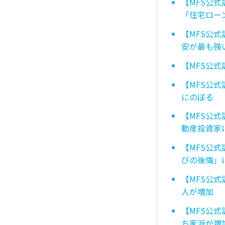
【MFS公
「住宅ロー
【MFS公
安が最も強
【MFS公
【MFS公
にのぼる
【MFS公
動産投資家
【MFS公
びの後悔」
【MFS公
人が増加
【MFS公
ち家派が増