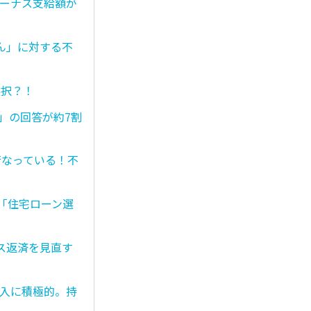
ボーナス支給額が
ん」に対する不
選択？！
」の回答が約7割
行なっている！不
 「住宅ローン選
ス返済を見直す
購入に積極的。持