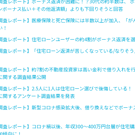
式調査レポート】ボーナス返済が困難に！？30代の約半数は、 
ンボーナス払い＋その他返済額」よりも下回りそうと回答
式調査レポート】医療保険と死亡保険には半数以上が加入、「が
い！
式調査レポート】住宅ローンユーザーの約4割がボーナス返済を
式調査レポート】「住宅ローン返済が苦しくなっている/なりそう
式調査レポート】約7割の不動産投資家は高い金利で借り入れを
に関する調査結果公開
式調査レポート】2.5人に1人は住宅ローン選びで後悔している！
に関するアンケート調査結果を発表
式調査レポート】新型コロナ感染拡大後、借り換えなどでボーナ
式調査レポート】コロナ禍以後、年収300〜400万円台層が住宅
加傾向に！