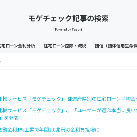
モゲチェック記事の検索
Powered by
Tayori
住宅ローン金利分析
住宅ローン控除・減税
団信（団体信用生命
ト
比較サービス「モゲチェック」 都道府県別の住宅ローン平均金
比較サービス「モゲチェック」、 「ユーザーが選ぶ本当に良い
3」を発表！
変動金利1%上昇で年間1.0兆円の金利負担増に