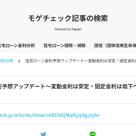
モゲチェック記事の検索
Powered by
Tayori
住宅ローン金利分析
住宅ローン控除・減税
団信（団体信用生命
金利分析
住宅ローン金利予想アップデート〜変動金利は安定・固定金利は低
利予想アップデート〜変動金利は安定・固定金利は低下
eck.jp/articles/show/reBl3dQMqRjjqXgjnybv