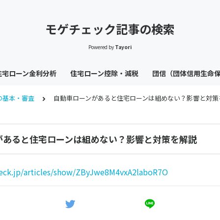
モゲチェック記事の検索
Powered by
Tayori
住宅ローン金利分析
住宅ローン控除・減税
団信（団体信用生命
の基本・審査
自動車ローンがあると住宅ローンは組めない？影響と対策
があると住宅ローンは組めない？影響と対策を解説
eck.jp/articles/show/ZByJwe8M4vxA2laboR7O