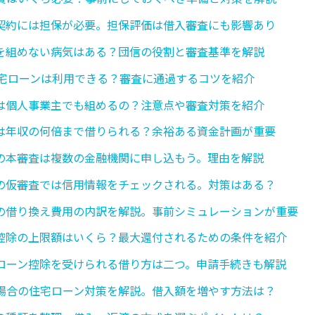
契約には担保が必要。担保評価は借入審査にも影響あり
を組めない病気はある？団信の役割と審査基準を解説
住宅ローンは利用できる？審査に通過するコツを紹介
は個人事業主でも組めるの？注意点や審査対策を紹介
は年収の何倍まで借りられる？余裕ある資金計画が重要
の本審査は複数の金融機関に申し込もう。理由を解説
の仮審査では信用情報をチェックされる。対策はある？
の借り換え費用の内訳を解説。事前シミュレーションが重要
控除の上限額はいくら？最大還付されるための条件を紹介
ローン控除を受けられる借り方は二つ。申請手続きも解説
場合の住宅ローン対策を解説。借入額を増やす方法は？