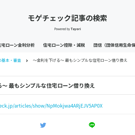
モゲチェック記事の検索
Powered by
Tayori
住宅ローン金利分析
住宅ローン控除・減税
団信（団体信用生命
の基本・審査
〜金利を下げる〜 最もシンプルな住宅ローン借り換え
る〜 最もシンプルな住宅ローン借り換え
eck.jp/articles/show/NpMokjwa4ARjEJV5AP0X