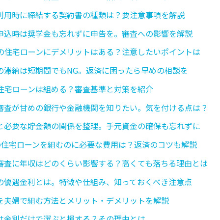
利用時に締結する契約書の種類は？要注意事項を解説
申込時は奨学金も忘れずに申告を。審査への影響を解説
の住宅ローンにデメリットはある？注意したいポイントは
の滞納は短期間でもNG。返済に困ったら早めの相談を
住宅ローンは組める？審査基準と対策を紹介
審査が甘めの銀行や金融機関を知りたい。気を付ける点は？
と必要な貯金額の関係を整理。手元資金の確保も忘れずに
万円の住宅ローンを組むのに必要な費用は？返済のコツも解説
審査に年収はどのくらい影響する？高くても落ちる理由とは
の優遇金利とは。特徴や仕組み、知っておくべき注意点
を夫婦で組む方法とメリット・デメリットを解説
は金利だけで選ぶと損する？その理由とは